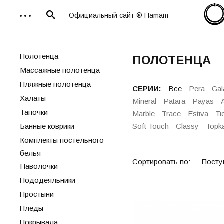
Официальный сайт ® Hamam
Полотенца
ПОЛОТЕНЦА
Массажные полотенца
Пляжные полотенца
СЕРИИ:
Все
Pera
Gal
Халаты
Mineral
Patara
Payas
Тапочки
Marble
Trace
Estiva
Ti
Банные коврики
Soft Touch
Classy
Topk
Комплекты постельного
белья
Сортировать по:
Посту
Наволочки
Пододеяльники
Простыни
Пледы
Покрывала