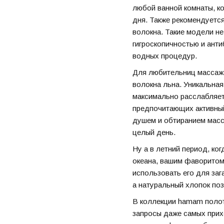
любой ванной комнаты, к
дня. Также рекомендуется
волокна. Такие модели н
гигроскопичностью и ант
водных процедур.
Для любительниц массажа
волокна льна. Уникальная
максимально расслабляет
предпочитающих активный
душем и обтиранием масс
целый день.
Ну а в летний период, ког
океана, вашим фаворитом
использовать его для заг
а натуральный хлопок по
В коллекции hamam полот
запросы даже самых прих