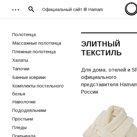
Официальный сайт ® Hamam
Полотенца
ЭЛИТНЫЙ
Массажные полотенца
ТЕКСТИЛЬ
Пляжные полотенца
Халаты
Тапочки
Для дома, отелей и S
официального
Банные коврики
представителя Hamam
Комплекты постельного
России
белья
Наволочки
Пододеяльники
Простыни
Пледы
Покрывала