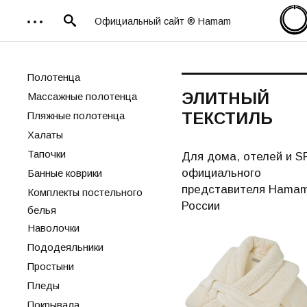
Официальный сайт ® Hamam
Полотенца
ЭЛИТНЫЙ
Массажные полотенца
ТЕКСТИЛЬ
Пляжные полотенца
Халаты
Тапочки
Для дома, отелей и S
официального
Банные коврики
представителя Hamam
Комплекты постельного
России
белья
Наволочки
Пододеяльники
Простыни
Пледы
Покрывала